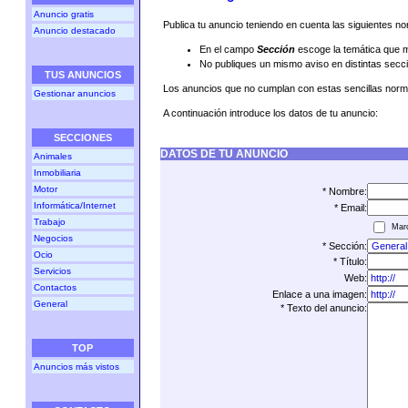
Anuncio gratis
Publica tu anuncio teniendo en cuenta las siguientes n
Anuncio destacado
En el campo
Sección
escoge la temática que m
No publiques un mismo aviso en distintas secc
TUS ANUNCIOS
Los anuncios que no cumplan con estas sencillas norma
Gestionar anuncios
A continuación introduce los datos de tu anuncio:
SECCIONES
DATOS DE TU ANUNCIO
Animales
Inmobiliaria
Motor
* Nombre:
Informática/Internet
* Email:
Trabajo
Marc
Negocios
* Sección:
Ocio
* Título:
Servicios
Web:
Contactos
Enlace a una imagen:
General
* Texto del anuncio:
TOP
Anuncios más vistos